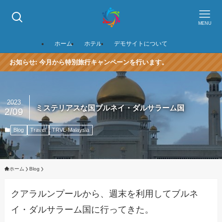
MENU
ホーム
ホテル
デモサイトについて
: 今月から特別旅行キャンペーンを行います。
2023
ミステリアスな国ブルネイ・ダルサラーム国
2/09
Blog
Travel
TRVL-Malaysia
ホーム
Blog
クアラルンプールから、週末を利用してブルネ
イ・ダルサラーム国に行ってきた。